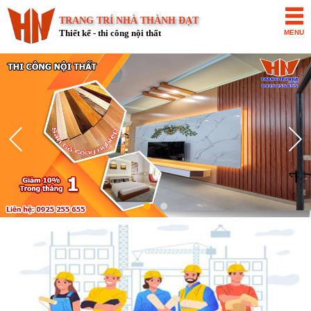
TRANG TRÍ NHÀ THÀNH ĐẠT
Thiết kế - thi công nội thất
MENU