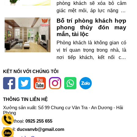
phòng khách sẽ xóa bỏ cảm
giác mệt mỏi, áp lực nặng nề
cho cả gia đình đồng thời tạo ra
Bố trí phòng khách hợp
không gian tiếp khách thân mật,
phong thủy đón may
gần gũi với thiên nhiên.
mắn, tài lộc
Phòng khách là không gian có
vị trí quan trọng trong nhà, là
nơi tiếp khách, kết nối các
thành viên trong gia đình. Theo
KẾT NỐI VỚI CHÚNG TÔI
phong thủy, đây cũng là nơi
những yếu tố phong thủy ảnh
hưởng trực tiếp đến sức khỏe,
may mắn, tài lộc của cả gia đình
THÔNG TIN LIÊN HỆ
nên cần lưu ý khi thiết kế, bài trí.
Xưởng sản xuất: Số 99 Chung cư Vân Tra - An Dương - Hải
Phòng
Tell 0925 255 655
Điện thoại:
0925 255 655
Email:
ducvanvb@gmail.com
Zalo 0925 255 655