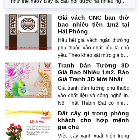
như thế nào? Đây là câu hỏi được rất nhiều người
quan tâm khi các công đoạn thiết kế nội thất biệt thự,
chung cư,… đi vào hoàn thiện.
Giá vách CNC ban thờ
bao nhiêu tiền 1m2 tại
Hải Phòng
Hầu hết giá vách ngăn thường
phụ thuộc vào chất liệu là chủ
yếu. Theo khảo sát mức giá bán
vách gỗ công nghiệp mdf, hdf
Tranh Dán Tường 3D
thì dao động thấp nhất là
Giá Bao Nhiêu 1m2. Báo
850.000/m2 và cao có thể lên
Giá Tranh 3D Mới Nhất
tới 1.800.000/m2 tùy vào đơn vị
Giá tranh dán tường phụ thuộc
vào chất liệu và công nghệ in.
Nội Thất Thành Đạt có nhiều
mức giá khác nhau cho các loại
Đặt cây gì trong phòng
tranh khác nhau.
khách cho hợp mệnh
gia chủ
Việc cây xanh xuất hiện trong